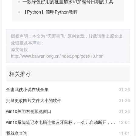
一款绿色好用的批量加水印加编号日期的工具
【Python】简明Python教程
版权声明：本文为 “天涯燕飞” 原创文章，转载请附上原文出
处链接及本声明；
原文链接：
http://www.baiwenlong.cn/index.php/post/73.html
相关推荐
金庸武侠小说在线全集
01-26
批量更改图片文件大小的软件
01-26
win10关闭右侧预览窗口
01-26
win10系统笔记本电脑连接蓝牙鼠标，一会儿自动断开，又要重新连接如何解决
12-04
我就查查询
11-01