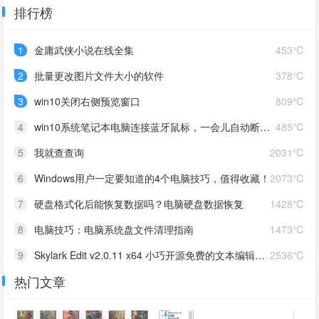
排行榜
1
金庸武侠小说在线全集
453℃
2
批量更改图片文件大小的软件
378℃
3
win10关闭右侧预览窗口
809℃
4
win10系统笔记本电脑连接蓝牙鼠标，一会儿自动断开，又要重新连接如何解决
485℃
5
我就查查询
2031℃
6
Windows用户一定要知道的4个电脑技巧，值得收藏！
2073℃
7
硬盘格式化后能恢复数据吗？电脑硬盘数据恢复
1428℃
8
电脑技巧：电脑系统盘文件清理指南
1473℃
9
Skylark Edit v2.0.11 x64 小巧开源免费的文本编辑器软件
2536℃
热门文章
10
知轩藏书,小说排行榜-校对全本TXT小说下载网
11023℃