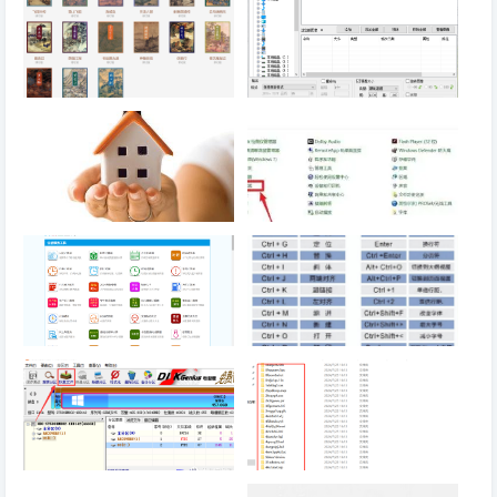
金庸武侠小说在线全集
批量更改图片文件大小的软件
win10关闭右侧预览窗口
win10系统笔记本电脑连接蓝牙
鼠标，一会儿自动断开，又要重
新连接如何解决
我就查查询
Windows用户一定要知道的4个
电脑技巧，值得收藏！
硬盘格式化后能恢复数据吗？电
电脑技巧：电脑系统盘文件清理