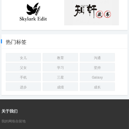
脑硬盘数据恢复
指南
Skylark Edit v2.0.11 x64 小巧开
知轩藏书,小说排行榜-校对全本
源免费的文本编辑器软件
TXT小说下载网
热门标签
女儿
教育
沟通
父女
学习
坚持
手机
三星
Galaxy
进步
成绩
成长
关于我们
我的网络自留地