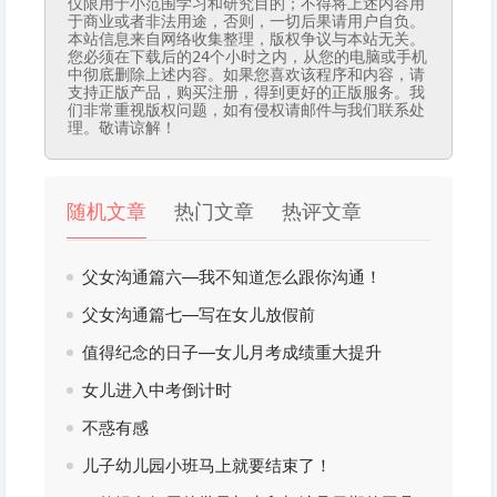
仅限用于小范围学习和研究目的；不得将上述内容用
于商业或者非法用途，否则，一切后果请用户自负。
本站信息来自网络收集整理，版权争议与本站无关。
您必须在下载后的24个小时之内，从您的电脑或手机
中彻底删除上述内容。如果您喜欢该程序和内容，请
支持正版产品，购买注册，得到更好的正版服务。我
们非常重视版权问题，如有侵权请邮件与我们联系处
理。敬请谅解！
随机文章
热门文章
热评文章
父女沟通篇六—我不知道怎么跟你沟通！
父女沟通篇七—写在女儿放假前
值得纪念的日子—女儿月考成绩重大提升
女儿进入中考倒计时
不惑有感
儿子幼儿园小班马上就要结束了！