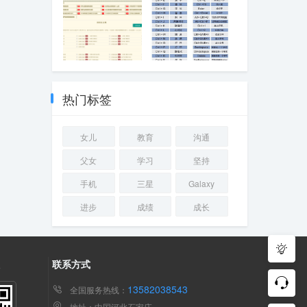
电脑连接蓝牙鼠
标，一会儿自动
断开，又要重新
连接如何解决
古文之家
Windows用户一
定要知道的4个电
脑技巧，值得收
热门标签
藏！
女儿
教育
沟通
父女
学习
坚持
手机
三星
Galaxy
进步
成绩
成长
注
联系方式
13582038543
全国服务热线：
地址：中国河北石家庄