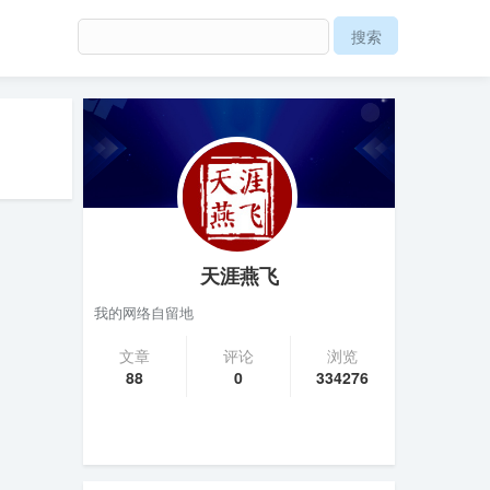
天涯燕飞
我的网络自留地
文章
评论
浏览
88
0
334276