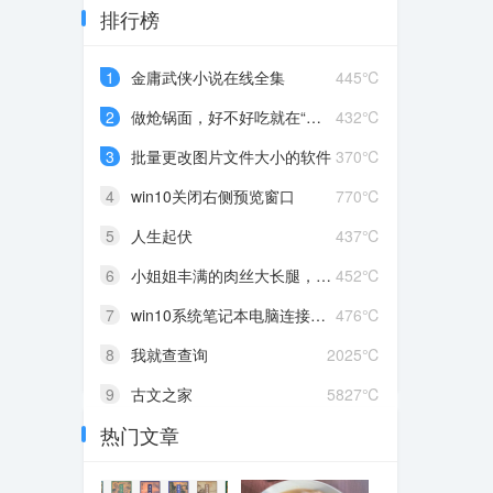
排行榜
1
金庸武侠小说在线全集
445℃
2
做炝锅面，好不好吃就在“炝”，学会这种炝锅技巧，做白菜炝锅面也好吃！
432℃
3
批量更改图片文件大小的软件
370℃
4
win10关闭右侧预览窗口
770℃
5
人生起伏
437℃
6
小姐姐丰满的肉丝大长腿，配上肉色红底高跟鞋，清纯的面容，勾人的眼神
452℃
7
win10系统笔记本电脑连接蓝牙鼠标，一会儿自动断开，又要重新连接如何解决
476℃
8
我就查查询
2025℃
9
古文之家
5827℃
热门文章
10
Windows用户一定要知道的4个电脑技巧，值得收藏！
2069℃