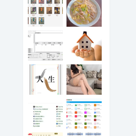
金庸武侠小说在
做炝锅面，好不
线全集
好吃就在“炝”，学
会这种炝锅技
巧，做白菜炝锅
面也好吃！
批量更改图片文
win10关闭右侧预
件大小的软件
览窗口
人生起伏
小姐姐丰满的肉
丝大长腿，配上
肉色红底高跟
鞋，清纯的面
容，勾人的眼神
win10系统笔记本
我就查查询