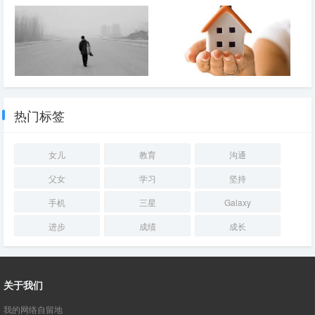
今天长知识了！
沉没成本和富人思维
雾霾
罗尔事件
热门标签
女儿
教育
沟通
父女
学习
坚持
手机
三星
Galaxy
进步
成绩
成长
关于我们
我的网络自留地