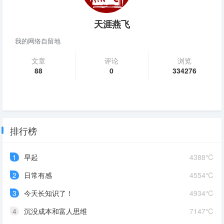
天涯燕飞
我的网络自留地
文章
评论
浏览
88
0
334276
排行榜
1
早起
4388℃
2
日常有感
4554℃
3
今天长知识了！
4934℃
4
沉没成本和富人思维
7147℃