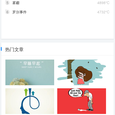
5
雾霾
4898℃
6
罗尔事件
4732℃
热门文章
早起
日常有感