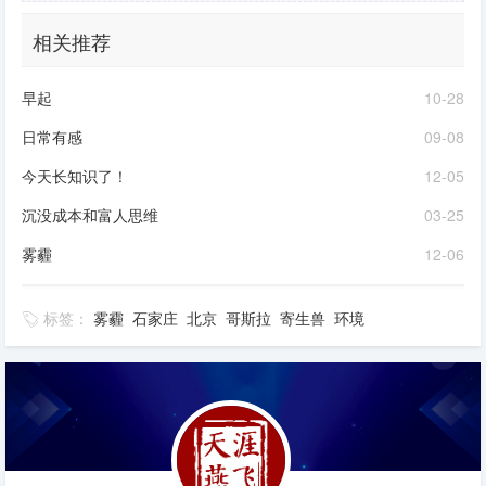
相关推荐
早起
10-28
日常有感
09-08
今天长知识了！
12-05
沉没成本和富人思维
03-25
雾霾
12-06
标签：
雾霾
石家庄
北京
哥斯拉
寄生兽
环境