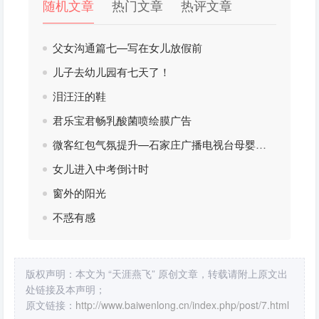
随机文章
热门文章
热评文章
父女沟通篇七—写在女儿放假前
儿子去幼儿园有七天了！
泪汪汪的鞋
君乐宝君畅乳酸菌喷绘膜广告
微客红包气氛提升—石家庄广播电视台母婴派孕妈节活动
女儿进入中考倒计时
窗外的阳光
不惑有感
版权声明：本文为 “天涯燕飞” 原创文章，转载请附上原文出
处链接及本声明；
原文链接：
http://www.baiwenlong.cn/index.php/post/7.html