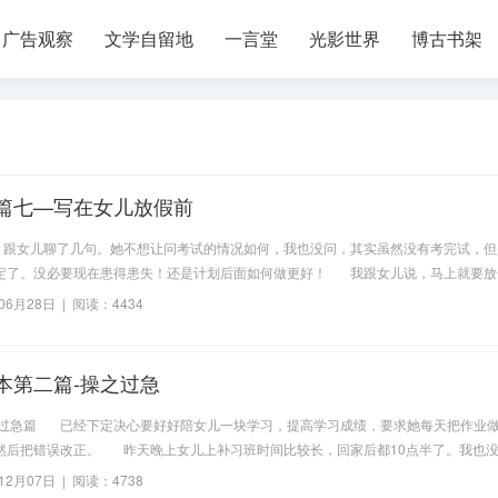
广告观察
文学自留地
一言堂
光影世界
博古书架
篇七—写在女儿放假前
女儿聊了几句。她不想让问考试的情况如何，我也没问，其实虽然没有考完试，但
定了。没必要现在患得患失！还是计划后面如何做更好！ 我跟女儿说，马上就要放
这块因为马上就没有学校的监督和组织，估计就有可能停下来，咱俩提前把这个事情
6月28日 | 阅读：4434
时间来骑车和跑步，不能简短，女儿很高兴，说只要你不停，我就不停！看来已经鼓
实际行动了，我说我尽快做计划，咱们争取谁也不能半途而废！ 看来这次的沟通…
本第二篇-操之过急
操之过急篇 已经下定决心要好好陪女儿一块学习，提高学习成绩，要求她每天把作业
然后把错误改正。 昨天晚上女儿上补习班时间比较长，回家后都10点半了。我也
，今天就凑合着过去。一回家就要求女儿拿出作业，女儿明显不太高兴，觉得有点累
2月07日 | 阅读：4738
到女儿现在的成绩（刚刚学期中考完，成绩很差），我就着急的不行，没有考虑女儿