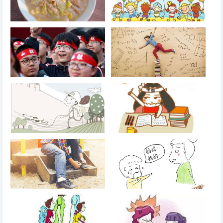
做炝锅面，好不好吃就在“炝”，
儿子幼儿园小班马上就要结束
学会这种炝锅技巧，做白菜炝锅
了！
面也好吃！
女儿进入中考倒计时
父女沟通篇十—态度决定行动
父女沟通篇九—女儿的星期天
值得纪念的日子—女儿月考成绩
重大提升
泪汪汪的鞋
儿子去幼儿园有七天了！