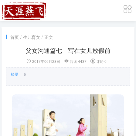
首页
/
生儿育女
/
正文
父女沟通篇七—写在女儿放假前
2017年06月28日
阅读 4437
评论 0
摘要：
&