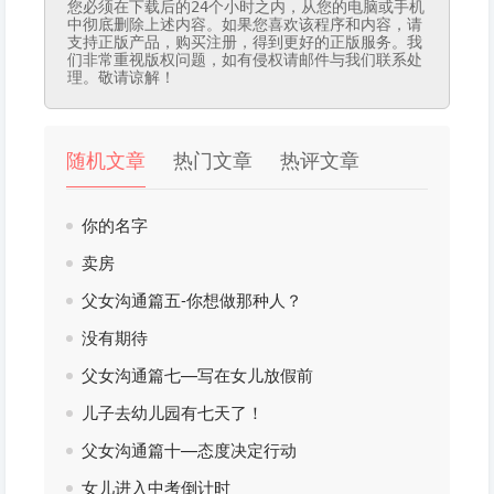
您必须在下载后的24个小时之内，从您的电脑或手机
中彻底删除上述内容。如果您喜欢该程序和内容，请
支持正版产品，购买注册，得到更好的正版服务。我
们非常重视版权问题，如有侵权请邮件与我们联系处
理。敬请谅解！
随机文章
热门文章
热评文章
你的名字
卖房
父女沟通篇五-你想做那种人？
没有期待
父女沟通篇七—写在女儿放假前
儿子去幼儿园有七天了！
父女沟通篇十—态度决定行动
女儿进入中考倒计时