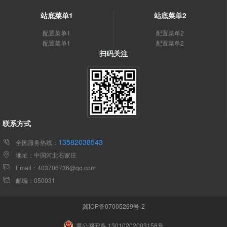
站底菜单1
站底菜单2
配置菜单1
配置菜单2
配置菜单1
配置菜单2
扫码关注
联系方式
13582038543
全国服务热线：
地址：中国河北石家庄
Email：403706736@qq.com
邮编：050031
冀ICP备07005269号-2
冀公网安备 13010202003158号