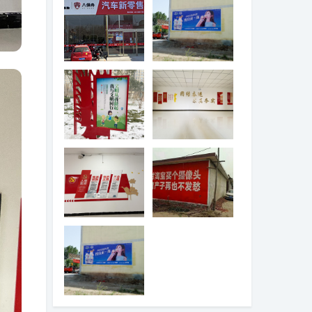
八保舟汽车新零
君乐宝乳业墙体
售中心店面整体
喷绘膜广告
装修
物业党政建设宣
物业党政建设宣
传3
传2
物业党政建设宣
淘宝墙体广告
传1
君乐宝君畅乳酸