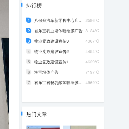
排行榜
1
八保舟汽车新零售中心店面整体装修
2586℃
2
君乐宝乳业墙体喷绘膜广告
3124℃
3
物业党政建设宣传3
4367℃
4
物业党政建设宣传2
4454℃
5
物业党政建设宣传1
4629℃
6
淘宝墙体广告
7197℃
7
君乐宝君畅乳酸菌喷绘膜广告
4969℃
热门文章