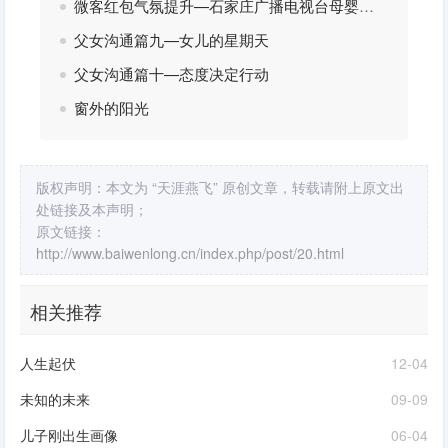
微客红包气氛提升—石家庄广播电视台母婴派孕妈节活动
父女沟通篇九—女儿的星期天
父女沟通篇十—态度决定行动
窗外的阳光
版权声明：本文为 “天涯燕飞” 原创文章，转载请附上原文出
处链接及本声明；
原文链接：
http://www.baiwenlong.cn/index.php/post/20.html
相关推荐
人生起伏
12-04
未知的未来
09-09
儿子刚出生画像
06-04