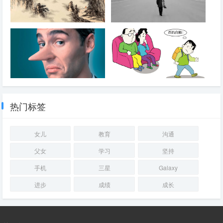
1年半有感
你认为应该不是那样的，现实告
诉你一直就是那样的！
为了自己私利，欺骗谎言做的越
没有期待
多，最后坑自己会越惨！
热门标签
女儿
教育
沟通
父女
学习
坚持
手机
三星
Galaxy
进步
成绩
成长