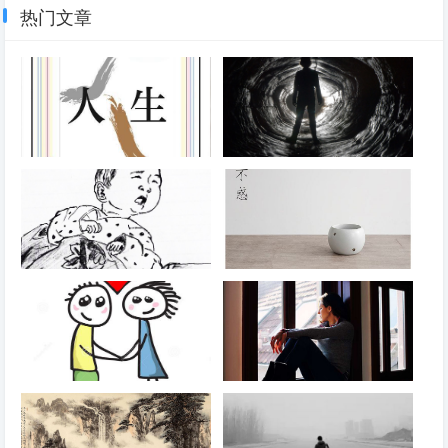
热门文章
10
没有期待
4284℃
人生起伏
未知的未来
儿子刚出生画像
不惑有感
陷爱
窗外的阳光