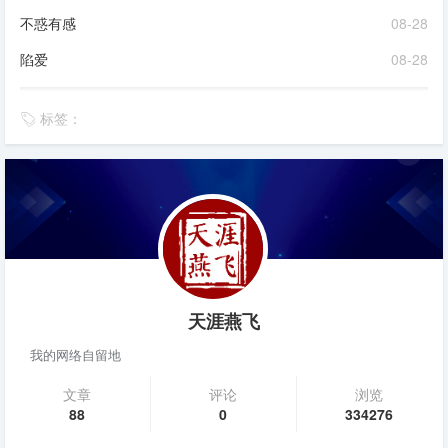
不惑有感
08-28
陷爱
08-28
标签：
天涯燕飞
我的网络自留地
文章
评论
浏览
88
0
334276