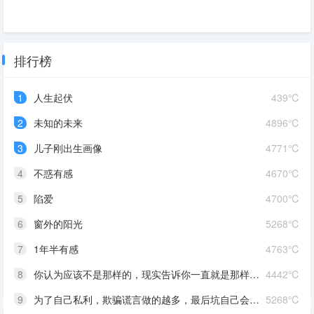
排行榜
1
人生起伏
439℃
2
未知的未来
4896℃
3
儿子刚出生画像
4771℃
4
不惑有感
4670℃
5
陷爱
4700℃
6
窗外的阳光
5268℃
7
1年半有感
4763℃
8
你认为应该不是那样的，现实告诉你一直就是那样的！
4442℃
9
为了自己私利，欺骗谎言做的越多，最后坑自己会越惨！
5268℃