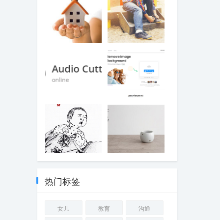
卖房
泪汪汪的鞋
【音乐】Online
在线一键去除背
MP3 Cutter 在线
景-Remove
剪辑歌曲
Image
Background
儿子刚出生画像
不惑有感
热门标签
女儿
教育
沟通