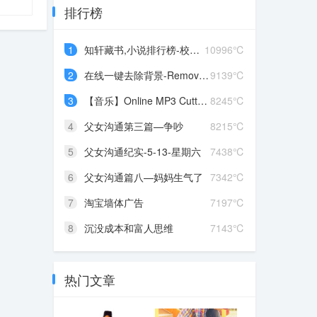
排行榜
1
知轩藏书,小说排行榜-校对全本TXT小说下载网
10996℃
2
在线一键去除背景-Remove Image Background
9139℃
3
【音乐】Online MP3 Cutter 在线剪辑歌曲
8245℃
4
父女沟通第三篇—争吵
8215℃
5
父女沟通纪实-5-13-星期六
7438℃
6
父女沟通篇八—妈妈生气了
7342℃
7
淘宝墙体广告
7197℃
8
沉没成本和富人思维
7143℃
热门文章