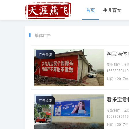
首页
生儿育女
墙体广告
淘宝墙体
广告欣赏
专业制作，全国发
1563308
↓↓↓…
时间：2017年1
君乐宝君
广告欣赏
专业制作，全国发
1563308
时间：2017年1