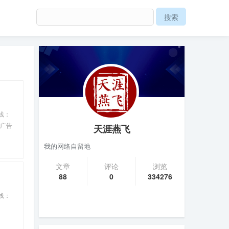
热线：
体广告
天涯燕飞
我的网络自留地
文章
评论
浏览
88
0
334276
热线：