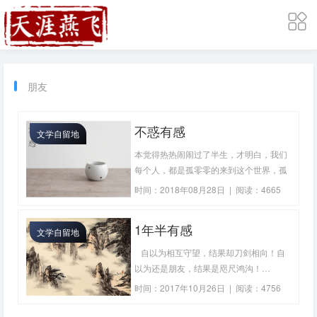
朋友
不惑有感
文学自留地
本觉得热热闹闹过了半生，才明白，我们
每个人，都是孤零零的来到这个世界，孤
零零的生活在人世间，最后孤零零的离开
时间：2018年08月28日 | 阅读：4665
这个世界！你会遇到很多的人，你会交很
多的朋友，你会有很多你在乎的人，但是
1年半有感
文学自留地
他们，都不能保证你的身体健康，都不能
帮你承受病痛受伤，都不能给你延长寿
自以为相互守望，结果却刀剑相向！自
命！为了你在乎的人，你都要最爱自己，
以为还是朋友，结果是咫尺鸿沟！…
让自己健康，让自己命长，你才有能力保
时间：2017年10月26日 | 阅读：4756
护他们！…