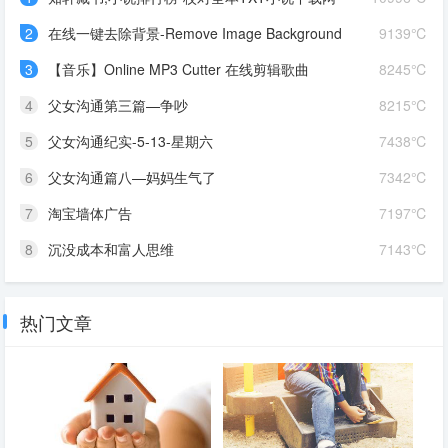
2
在线一键去除背景-Remove Image Background
9139℃
3
【音乐】Online MP3 Cutter 在线剪辑歌曲
8245℃
4
父女沟通第三篇—争吵
8215℃
5
父女沟通纪实-5-13-星期六
7438℃
6
父女沟通篇八—妈妈生气了
7342℃
7
淘宝墙体广告
7197℃
8
沉没成本和富人思维
7143℃
热门文章