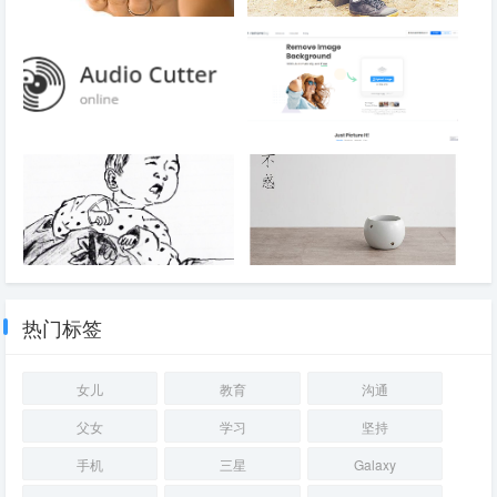
卖房
泪汪汪的鞋
【音乐】Online MP3 Cutter 在
在线一键去除背景-Remove
线剪辑歌曲
Image Background
儿子刚出生画像
不惑有感
热门标签
女儿
教育
沟通
父女
学习
坚持
手机
三星
Galaxy