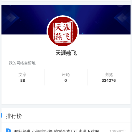
天涯燕飞
我的网络自留地
文章
评论
浏览
88
0
334276
排行榜
1
知轩藏书,小说排行榜-校对全本TXT小说下载网
10996℃